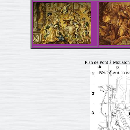
Plan de Pont-à-Mousson (